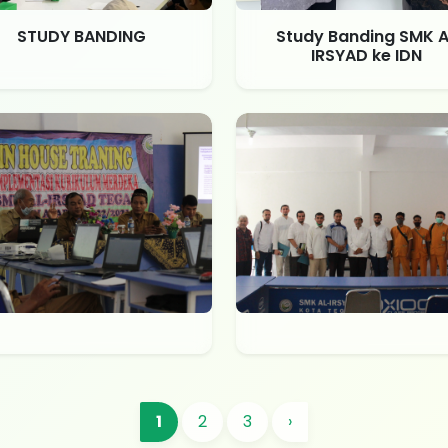
STUDY BANDING
Study Banding SMK A
IRSYAD ke IDN
1
2
3
›