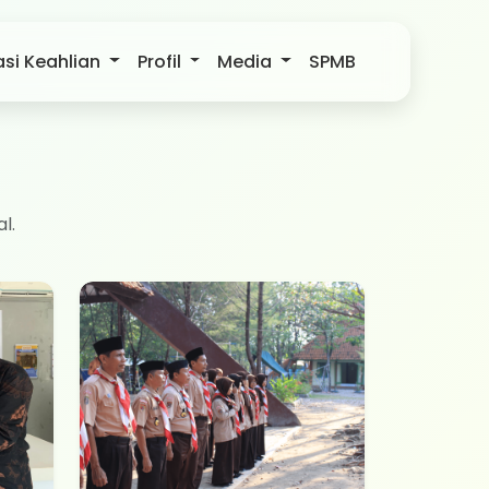
si Keahlian
Profil
Media
SPMB
l.